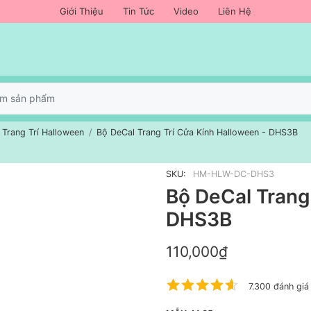
Giới Thiệu
Tin Tức
Video
Liên Hệ
 Trang Trí Halloween
Bộ DeCal Trang Trí Cửa Kính Halloween - DHS3B
SKU:
HM-HLW-DC-DHS3
Bộ DeCal Trang
DHS3B
110,000₫
7.300 đánh giá