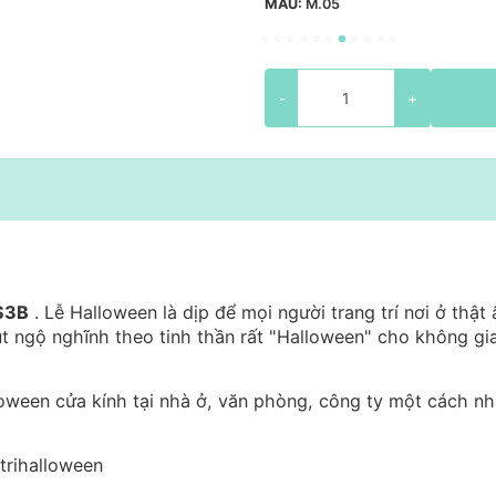
MẪU:
M.05
-
+
HS3B
. Lễ Halloween là dịp để mọi người trang trí nơi ở thật 
t ngộ nghĩnh theo tinh thần rất "Halloween" cho không gi
loween cửa kính tại nhà ở, văn phòng, công ty một cách n
trihalloween