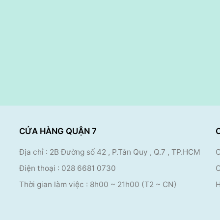
CỬA HÀNG QUẬN 7
Địa chỉ : 2B Đường số 42 , P.Tân Quy , Q.7 , TP.HCM
C
Điện thoại :
028 6681 0730
C
Thời gian làm việc : 8
h00 ~ 21h00 (T2 ~ CN)
H