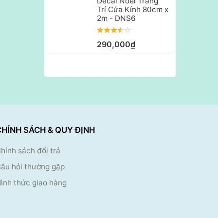
Decal Noel Trang
Trí Cửa Kính 80cm x
2m - DNS6
290,000₫
CHÍNH SÁCH & QUY ĐỊNH
hính sách đổi trả
âu hỏi thường gặp
ình thức giao hàng