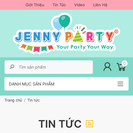
Giới Thiệu
Tin Tức
Video
Liên Hệ
lose menu
0
DANH MỤC SẢN PHẨM
Trang chủ
Tin tức
TIN TỨC