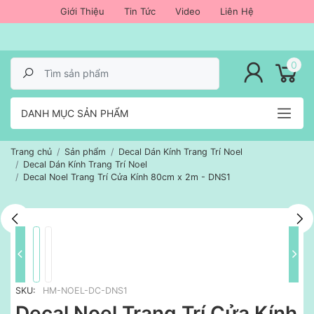
Giới Thiệu
Tin Tức
Video
Liên Hệ
lose menu
0
DANH MỤC SẢN PHẨM
Trang chủ
Sản phẩm
Decal Dán Kính Trang Trí Noel
Decal Dán Kính Trang Trí Noel
Decal Noel Trang Trí Cửa Kính 80cm x 2m - DNS1
SKU:
HM-NOEL-DC-DNS1
Decal Noel Trang Trí Cửa Kính