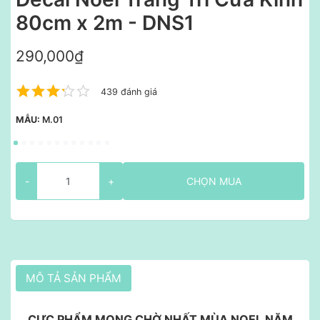
80cm x 2m - DNS1
290,000₫
439 đánh giá
MẪU:
M.01
-
+
CHỌN MUA
MÔ TẢ SẢN PHẨM
CỰC PHẨM MONG CHỜ NHẤT MÙA NOEL NĂM