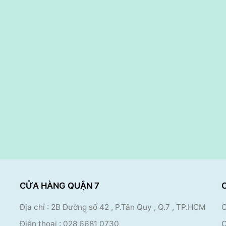
CỬA HÀNG QUẬN 7
Địa chỉ : 2B Đường số 42 , P.Tân Quy , Q.7 , TP.HCM
C
Điện thoại :
028 6681 0730
C