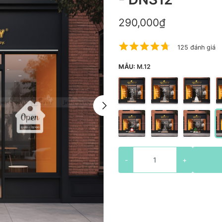
290,000₫
125 đánh giá
MẪU:
M.12
-
+