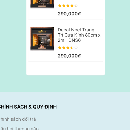
290,000₫
Decal Noel Trang
Trí Cửa Kính 80cm x
2m - DNS6
290,000₫
CHÍNH SÁCH & QUY ĐỊNH
hính sách đổi trả
âu hỏi thường gặp