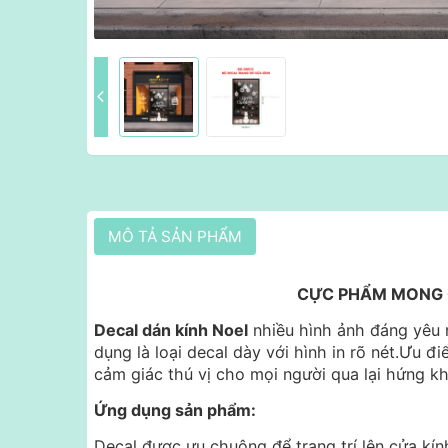
MÔ TẢ SẢN PHẨM
CỰC PHẨM MONG C
Decal dán kính Noel
nhiều hình ảnh đáng yêu n
dụng là loại decal dày với hình in rõ nét.Ưu điể
cảm giác thú vị cho mọi người qua lại hứng kh
Ứng dụng sản phẩm:
Decal được ưu chuộng để trang trí lên cửa kín