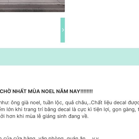
HỜ NHẤT MÙA NOEL NĂM NAY!!!!!!!!
hư: ông già noel, tuần lộc, quả châu,..Chất liệu decal đượ
m lớn khi trang trí bằng decal là cực kì tiện lợi, gọn gàng, 
ởi hơn khi mùa lễ giáng sinh đang về.
h của cửa hàng, văn phòng, quán ăn, ...v.v