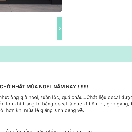
HỜ NHẤT MÙA NOEL NĂM NAY!!!!!!!!
hư: ông già noel, tuần lộc, quả châu,..Chất liệu decal đượ
m lớn khi trang trí bằng decal là cực kì tiện lợi, gọn gàng, 
ởi hơn khi mùa lễ giáng sinh đang về.
h của cửa hàng, văn phòng, quán ăn, ...v.v