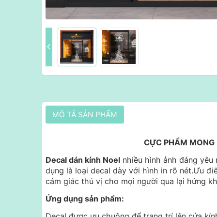
MÔ TẢ SẢN PHẨM
CỰC PHẨM MONG C
Decal dán kính Noel
nhiều hình ảnh đáng yêu n
dụng là loại decal dày với hình in rõ nét.Ưu điể
cảm giác thú vị cho mọi người qua lại hứng kh
Ứng dụng sản phẩm:
Decal được ưu chuộng để trang trí lên cửa kín