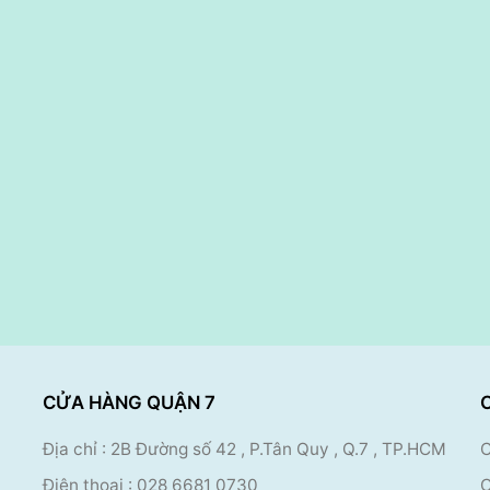
CỬA HÀNG QUẬN 7
Địa chỉ : 2B Đường số 42 , P.Tân Quy , Q.7 , TP.HCM
C
Điện thoại :
028 6681 0730
C