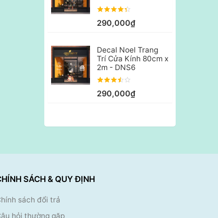
290,000₫
Decal Noel Trang
Trí Cửa Kính 80cm x
2m - DNS6
290,000₫
CHÍNH SÁCH & QUY ĐỊNH
hính sách đổi trả
âu hỏi thường gặp