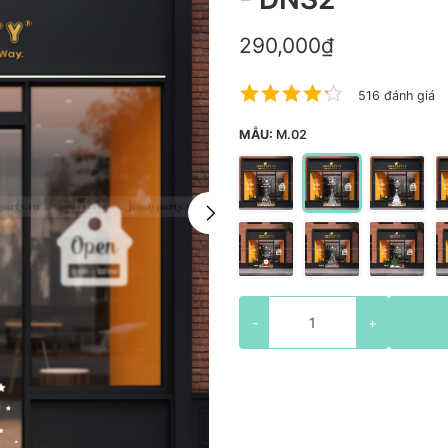
290,000₫
516 đánh giá
MẪU:
M.02
-
+