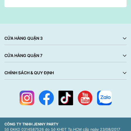
CỬA HÀNG QUẬN 3
CỬA HÀNG QUẬN 7
CHÍNH SÁCH & QUY ĐỊNH
CÔNG TY TNHH JENNY PARTY
Số ĐKKD 0314587526 do Sở KHĐT Tp.HCM cấp ngày 23/08/2017