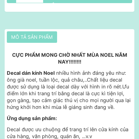
MÔ TẢ SẢN PHẨM
CỰC PHẨM MONG CHỜ NHẤT MÙA NOEL NĂM
NAY!!!!!!!!
Decal dán kính Noel
nhiều hình ảnh đáng yêu như:
ông già noel, tuần lộc, quả châu,..Chất liệu decal
được sử dụng là loại decal dày với hình in rõ nét.Ưu
điểm lớn khi trang trí bằng decal là cực kì tiện lợi,
gọn gàng, tạo cảm giác thú vị cho mọi người qua lại
hứng khởi hơn khi mùa lễ giáng sinh đang về.
Ứng dụng sản phẩm:
Decal được ưu chuộng để trang trí lên cửa kính của
cửa hàng, văn phòng, quán ăn, ...v.v