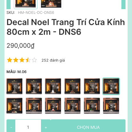
SKU:
HM-NOEL-DC-DNS6
Decal Noel Trang Trí Cửa Kính
80cm x 2m - DNS6
290,000₫
252 đánh giá
MẪU:
M.06
-
+
CHỌN MUA