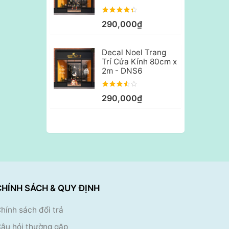
290,000₫
Decal Noel Trang
Trí Cửa Kính 80cm x
2m - DNS6
290,000₫
CHÍNH SÁCH & QUY ĐỊNH
hính sách đổi trả
âu hỏi thường gặp