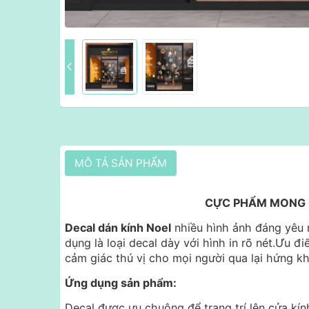
MÔ TẢ SẢN PHẨM
CỰC PHẨM MONG C
Decal dán kính Noel
nhiều hình ảnh đáng yêu n
dụng là loại decal dày với hình in rõ nét.Ưu điể
cảm giác thú vị cho mọi người qua lại hứng kh
Ứng dụng sản phẩm:
Decal được ưu chuộng để trang trí lên cửa kín