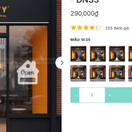
290,000₫
255 đánh giá
MẪU:
M.05
-
+