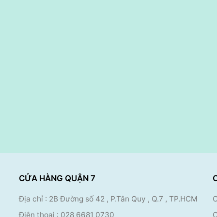
CỬA HÀNG QUẬN 7
Địa chỉ : 2B Đường số 42 , P.Tân Quy , Q.7 , TP.HCM
C
Điện thoại :
028 6681 0730
C