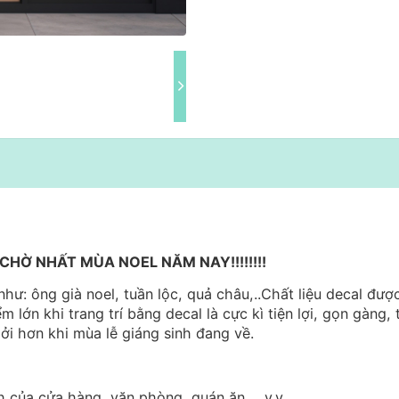
HỜ NHẤT MÙA NOEL NĂM NAY!!!!!!!!
hư: ông già noel, tuần lộc, quả châu,..Chất liệu decal đượ
m lớn khi trang trí bằng decal là cực kì tiện lợi, gọn gàng, 
ởi hơn khi mùa lễ giáng sinh đang về.
h của cửa hàng, văn phòng, quán ăn, ...v.v