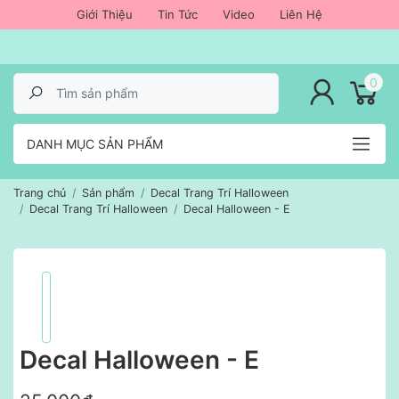
Giới Thiệu
Tin Tức
Video
Liên Hệ
lose menu
0
DANH MỤC SẢN PHẨM
Trang chủ
Sản phẩm
Decal Trang Trí Halloween
Decal Trang Trí Halloween
Decal Halloween - E
Decal Halloween - E