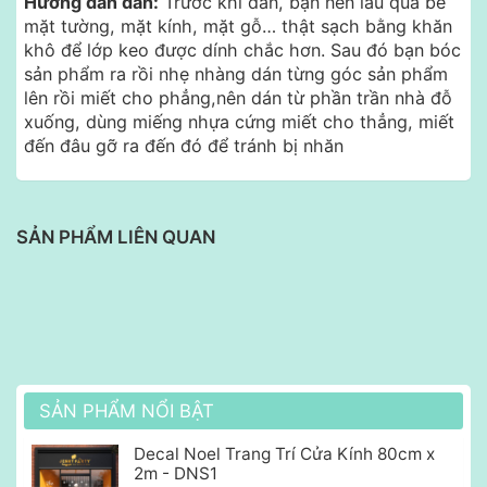
Hướng dẫn dán:
Trước khi dán, bạn nên lau qua bề
mặt tường, mặt kính, mặt gỗ… thật sạch bằng khăn
khô để lớp keo được dính chắc hơn. Sau đó bạn bóc
sản phẩm ra rồi nhẹ nhàng dán từng góc sản phẩm
lên rồi miết cho phẳng,nên dán từ phần trần nhà đỗ
xuống, dùng miếng nhựa cứng miết cho thẳng, miết
đến đâu gỡ ra đến đó để tránh bị nhăn
SẢN PHẨM LIÊN QUAN
SẢN PHẨM NỔI BẬT
Decal Noel Trang Trí Cửa Kính 80cm x
2m - DNS1