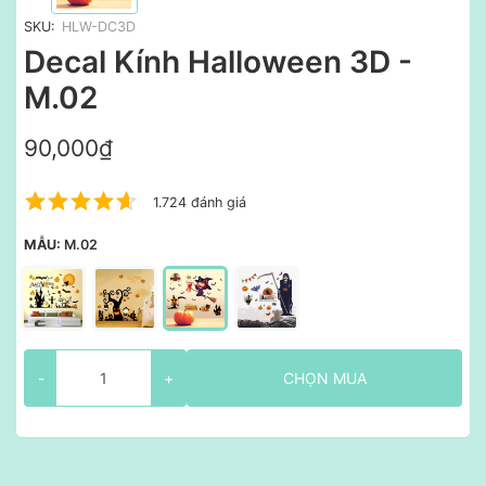
SKU:
HLW-DC3D
Decal Kính Halloween 3D -
M.02
90,000₫
1.724 đánh giá
MẪU:
M.02
-
+
CHỌN MUA