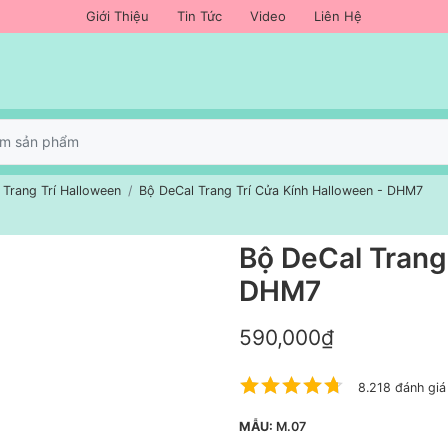
Giới Thiệu
Tin Tức
Video
Liên Hệ
 Trang Trí Halloween
Bộ DeCal Trang Trí Cửa Kính Halloween - DHM7
Bộ DeCal Trang
DHM7
590,000₫
8.218 đánh giá
MẪU:
M.07