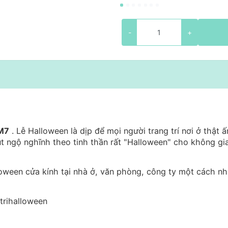
-
+
HM7
. Lễ Halloween là dịp để mọi người trang trí nơi ở thật ấ
t ngộ nghĩnh theo tinh thần rất "Halloween" cho không gi
loween cửa kính tại nhà ở, văn phòng, công ty một cách n
trihalloween