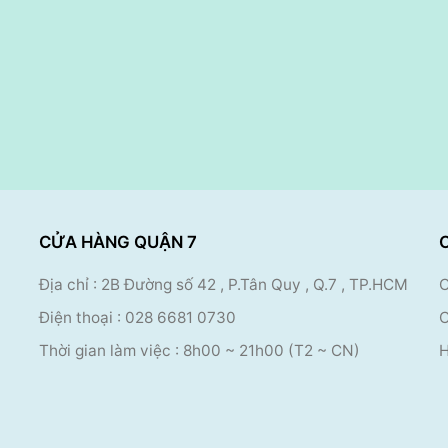
CỬA HÀNG QUẬN 7
Địa chỉ : 2B Đường số 42 , P.Tân Quy , Q.7 , TP.HCM
C
Điện thoại :
028 6681 0730
C
Thời gian làm việc : 8
h00 ~ 21h00 (T2 ~ CN)
H