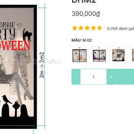
390,000₫
6.058 đánh giá
MẪU:
M.02
-
+