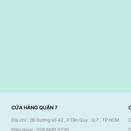
CỬA HÀNG QUẬN 7
Địa chỉ : 2B Đường số 42 , P.Tân Quy , Q.7 , TP.HCM
C
Điện thoại :
028 6681 0730
C