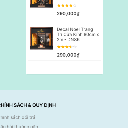
290,000₫
Decal Noel Trang
Trí Cửa Kính 80cm x
2m - DNS6
290,000₫
CHÍNH SÁCH & QUY ĐỊNH
hính sách đổi trả
âu hỏi thường gặp