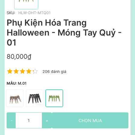
SKU:
HLW-DHT-MTQ01
Phụ Kiện Hóa Trang
Halloween - Móng Tay Quỷ -
01
80,000₫
206 đánh giá
MẪU:
M.01
-
+
CHỌN MUA