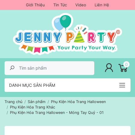
Giới Thiệu
Tin Tức
Video
Liên Hệ
lose menu
0
DANH MỤC SẢN PHẨM
Trang chủ
Sản phẩm
Phụ Kiện Hóa Trang Halloween
Phụ Kiện Hóa Trang Khác
Phụ Kiện Hóa Trang Halloween - Móng Tay Quỷ - 01