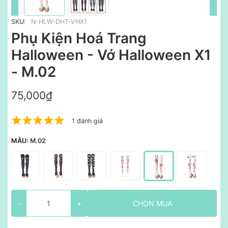
SKU:
N-HLW-DHT-VHX1
Phụ Kiện Hoá Trang
Halloween - Vớ Halloween X1
- M.02
75,000₫
1 đánh giá
MẪU:
M.02
-
+
CHỌN MUA