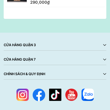
290,000₫
CỬA HÀNG QUẬN 3
CỬA HÀNG QUẬN 7
CHÍNH SÁCH & QUY ĐỊNH