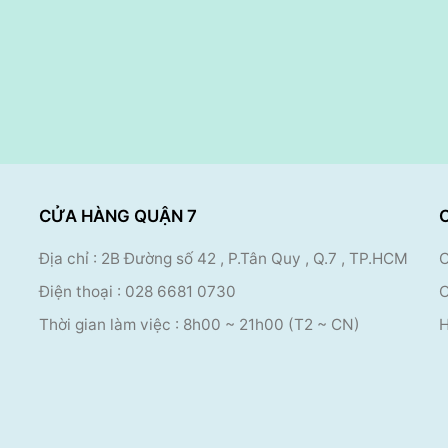
CỬA HÀNG QUẬN 7
Địa chỉ : 2B Đường số 42 , P.Tân Quy , Q.7 , TP.HCM
C
Điện thoại :
028 6681 0730
C
Thời gian làm việc : 8
h00 ~ 21h00 (T2 ~ CN)
H