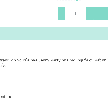
-
+
rang xịn xò của nhà Jenny Party nha mọi người ơi. Rất nhi
đấy.
cài tóc