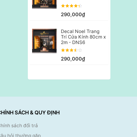
290,000₫
Decal Noel Trang
Trí Cửa Kính 80cm x
2m - DNS6
290,000₫
CHÍNH SÁCH & QUY ĐỊNH
hính sách đổi trả
âu hỏi thường gặp