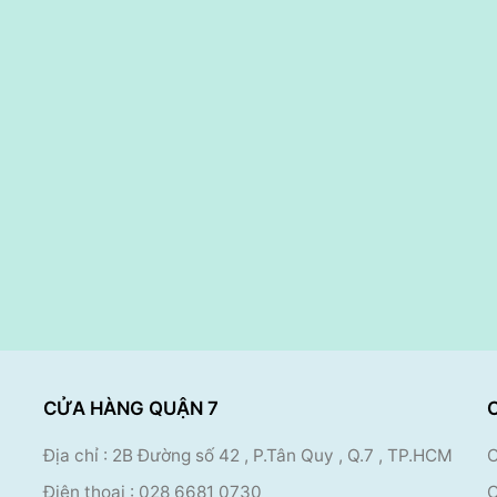
CỬA HÀNG QUẬN 7
Địa chỉ : 2B Đường số 42 , P.Tân Quy , Q.7 , TP.HCM
C
Điện thoại :
028 6681 0730
C