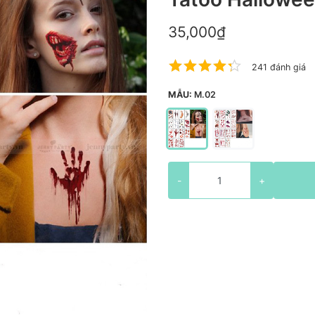
35,000₫
241 đánh giá
MẪU:
M.02
-
+