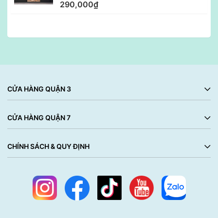
290,000₫
CỬA HÀNG QUẬN 3
CỬA HÀNG QUẬN 7
CHÍNH SÁCH & QUY ĐỊNH