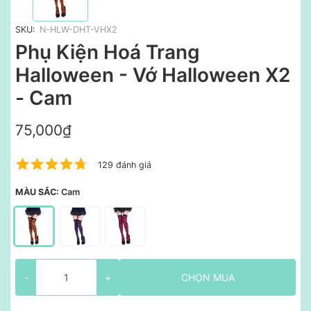
SKU:
N-HLW-DHT-VHX2
Phụ Kiện Hoá Trang
Halloween - Vớ Halloween X2
- Cam
75,000₫
129 đánh giá
MÀU SẮC:
Cam
-
+
CHỌN MUA