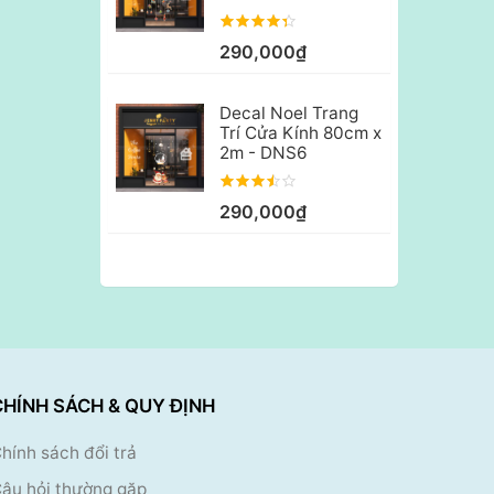
290,000₫
Decal Noel Trang
Trí Cửa Kính 80cm x
2m - DNS6
290,000₫
CHÍNH SÁCH & QUY ĐỊNH
hính sách đổi trả
âu hỏi thường gặp