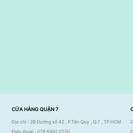
CỬA HÀNG QUẬN 7
Địa chỉ : 2B Đường số 42 , P.Tân Quy , Q.7 , TP.HCM
C
Điện thoại :
028 6681 0730
C