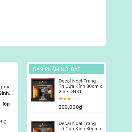
SẢN PHẨM NỔI BẬT
Decal Noel Trang
Trí Cửa Kính 80cm x
g già
2m - DNS1
Sinh
.
, lớp
290,000₫
ong
Decal Noel Trang
Trí Cửa Kính 80cm x