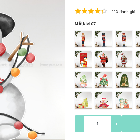
113 đánh giá
MẪU:
M.07
-
+