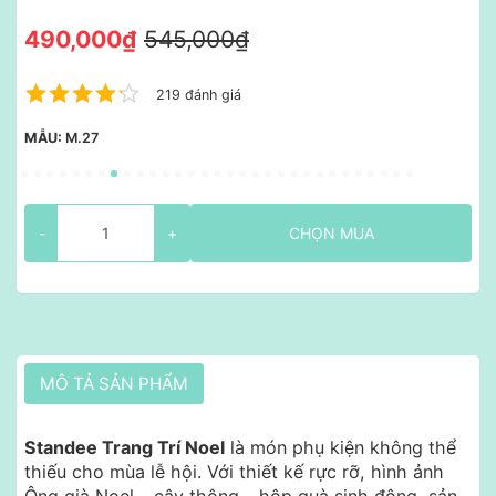
490,000₫
545,000₫
219 đánh giá
MẪU:
M.27
-
+
CHỌN MUA
MÔ TẢ SẢN PHẨM
Standee Trang Trí Noel
là món phụ kiện không thể
thiếu cho mùa lễ hội. Với thiết kế rực rỡ, hình ảnh
Ông già Noel – cây thông – hộp quà sinh động, sản