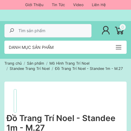
Giới Thiệu
Tin Tức
Video
Liên Hệ
lose menu
0
DANH MỤC SẢN PHẨM
Trang chủ
Sản phẩm
Mô Hình Trang Trí Noel
Standee Trang Trí Noel
Đồ Trang Trí Noel - Standee 1m - M.27
Đồ Trang Trí Noel - Standee
1m - M.27