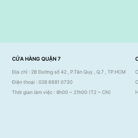
CỬA HÀNG QUẬN 7
Địa chỉ : 2B Đường số 42 , P.Tân Quy , Q.7 , TP.HCM
C
Điện thoại :
028 6681 0730
C
Thời gian làm việc : 8
h00 ~ 21h00 (T2 ~ CN)
H