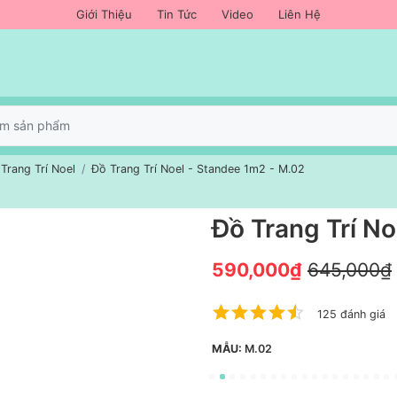
Giới Thiệu
Tin Tức
Video
Liên Hệ
Trang Trí Noel
Đồ Trang Trí Noel - Standee 1m2 - M.02
Đồ Trang Trí N
590,000₫
645,000₫
125 đánh giá
MẪU:
M.02