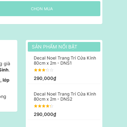
CHỌN MUA
SẢN PHẨM NỔI BẬT
Decal Noel Trang Trí Cửa Kính
80cm x 2m - DNS1
g già
Sinh
.
290,000₫
, lớp
Decal Noel Trang Trí Cửa Kính
ong
80cm x 2m - DNS2
290,000₫