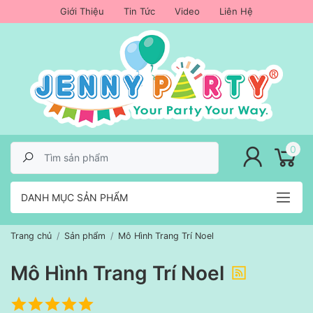
Giới Thiệu
Tin Tức
Video
Liên Hệ
lose menu
0
DANH MỤC SẢN PHẨM
Trang chủ
Sản phẩm
Mô Hình Trang Trí Noel
Mô Hình Trang Trí Noel