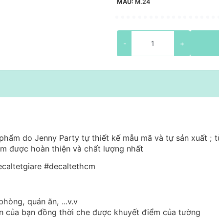
MẪU:
M.24
-
+
phẩm do Jenny Party tự thiết kế mẫu mã và tự sản xuất ; t
hẩm được hoàn thiện và chất lượng nhất
caltetgiare #decaltethcm
phòng, quán ăn, ...v.v
ian của bạn đồng thời che được khuyết điểm của tường