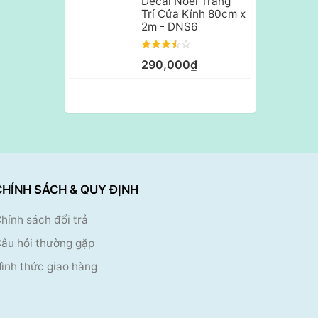
Decal Noel Trang
Trí Cửa Kính 80cm x
2m - DNS6
290,000₫
CHÍNH SÁCH & QUY ĐỊNH
hính sách đổi trả
âu hỏi thường gặp
ình thức giao hàng