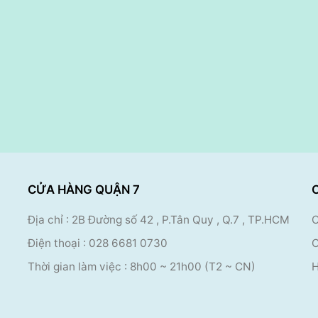
CỬA HÀNG QUẬN 7
Địa chỉ : 2B Đường số 42 , P.Tân Quy , Q.7 , TP.HCM
C
Điện thoại :
028 6681 0730
C
Thời gian làm việc : 8
h00 ~ 21h00 (T2 ~ CN)
H