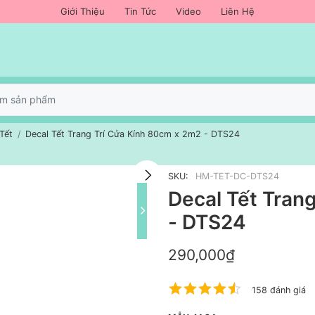
Giới Thiệu
Tin Tức
Video
Liên Hệ
 Tết
Decal Tết Trang Trí Cửa Kính 80cm x 2m2 - DTS24
SKU:
HM-TET-DC-DTS24
Decal Tết Tran
- DTS24
290,000₫
158 đánh giá