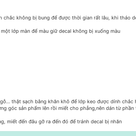
h chắc không bị bung để được thời gian rất lâu, khi tháo d
n một lớp màn để màu giữ decal không bị xuống màu
t gỗ… thật sạch bằng khăn khô để lớp keo được dính chắc
ừng góc sản phẩm lên rồi miết cho phẳng,nên dán từ phần 
, miết đến đâu gỡ ra đến đó để tránh decal bị nhăn