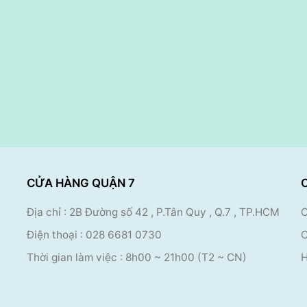
CỬA HÀNG QUẬN 7
Địa chỉ : 2B Đường số 42 , P.Tân Quy , Q.7 , TP.HCM
C
Điện thoại :
028 6681 0730
C
Thời gian làm việc : 8
h00 ~ 21h00 (T2 ~ CN)
H