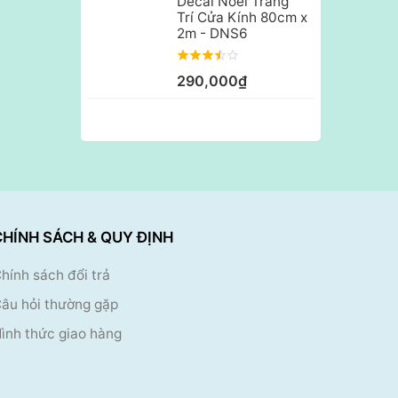
Decal Noel Trang
Trí Cửa Kính 80cm x
2m - DNS6
290,000₫
CHÍNH SÁCH & QUY ĐỊNH
hính sách đổi trả
âu hỏi thường gặp
ình thức giao hàng