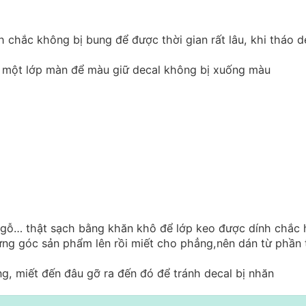
h chắc không bị bung để được thời gian rất lâu, khi tháo d
n một lớp màn để màu giữ decal không bị xuống màu
t gỗ… thật sạch bằng khăn khô để lớp keo được dính chắc
ừng góc sản phẩm lên rồi miết cho phẳng,nên dán từ phần 
, miết đến đâu gỡ ra đến đó để tránh decal bị nhăn