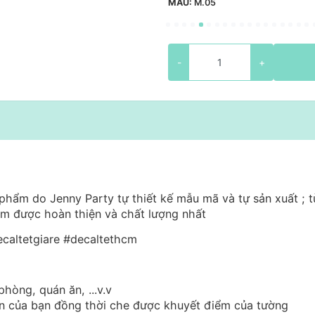
MẪU:
M.05
-
+
phẩm do Jenny Party tự thiết kế mẫu mã và tự sản xuất ; t
hẩm được hoàn thiện và chất lượng nhất
caltetgiare #decaltethcm
phòng, quán ăn, ...v.v
ian của bạn đồng thời che được khuyết điểm của tường