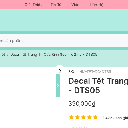
Giới Thiệu
Tin Tức
Video
Liên Hệ
 Tết
Decal Tết Trang Trí Cửa Kính 80cm x 2m2 - DTS05
SKU:
HM-TET-DC-DTS5
Decal Tết Tran
- DTS05
390,000₫
2.423 đánh giá