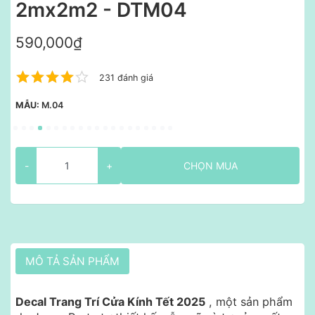
2mx2m2 - DTM04
590,000₫
231 đánh giá
MẪU:
M.04
-
+
CHỌN MUA
MÔ TẢ SẢN PHẨM
Decal Trang Trí Cửa Kính Tết 2025
, một sản phẩm