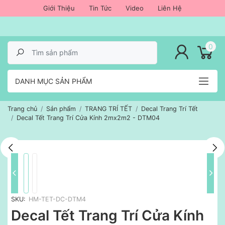
Giới Thiệu
Tin Tức
Video
Liên Hệ
lose menu
0
DANH MỤC SẢN PHẨM
Trang chủ
Sản phẩm
TRANG TRÍ TẾT
Decal Trang Trí Tết
Decal Tết Trang Trí Cửa Kính 2mx2m2 - DTM04
SKU:
HM-TET-DC-DTM4
Decal Tết Trang Trí Cửa Kính