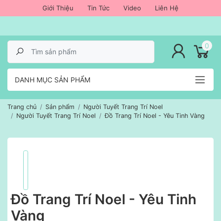
Giới Thiệu
Tin Tức
Video
Liên Hệ
lose menu
0
DANH MỤC SẢN PHẨM
Trang chủ
Sản phẩm
Người Tuyết Trang Trí Noel
Người Tuyết Trang Trí Noel
Đồ Trang Trí Noel - Yêu Tinh Vàng
Đồ Trang Trí Noel - Yêu Tinh
Vàng