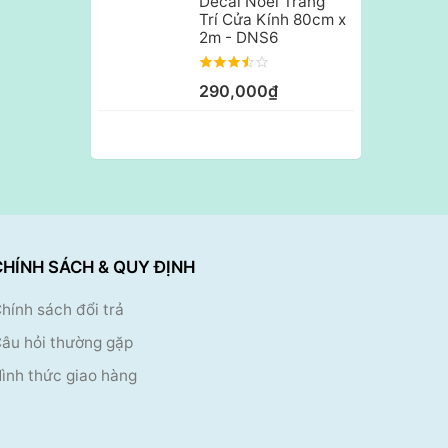
Decal Noel Trang
Trí Cửa Kính 80cm x
2m - DNS6
290,000₫
CHÍNH SÁCH & QUY ĐỊNH
hính sách đổi trả
âu hỏi thường gặp
ình thức giao hàng