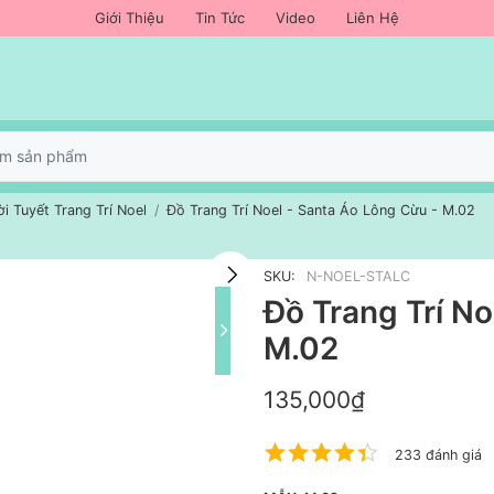
Giới Thiệu
Tin Tức
Video
Liên Hệ
i Tuyết Trang Trí Noel
Đồ Trang Trí Noel - Santa Áo Lông Cừu - M.02
SKU:
N-NOEL-STALC
Đồ Trang Trí No
M.02
135,000₫
233 đánh giá