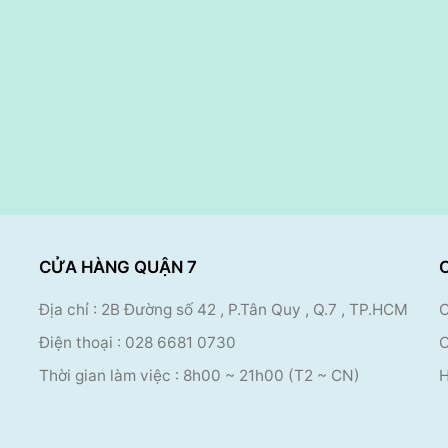
CỬA HÀNG QUẬN 7
Địa chỉ : 2B Đường số 42 , P.Tân Quy , Q.7 , TP.HCM
C
Điện thoại :
028 6681 0730
C
Thời gian làm việc : 8
h00 ~ 21h00 (T2 ~ CN)
H