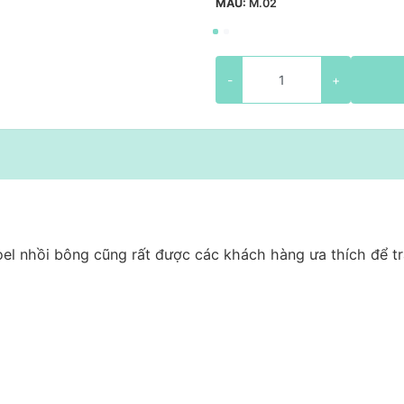
MẪU:
M.02
-
+
el nhồi bông cũng rất được các khách hàng ưa thích để tr