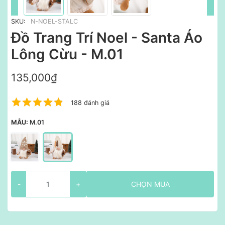
SKU:
N-NOEL-STALC
Đồ Trang Trí Noel - Santa Áo
Lông Cừu - M.01
135,000₫
188 đánh giá
MẪU:
M.01
-
+
CHỌN MUA