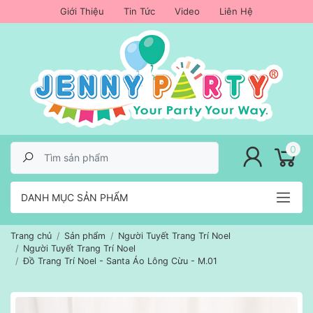
Giới Thiệu
Tin Tức
Video
Liên Hệ
lose menu
0
DANH MỤC SẢN PHẨM
Trang chủ
Sản phẩm
Người Tuyết Trang Trí Noel
Người Tuyết Trang Trí Noel
Đồ Trang Trí Noel - Santa Áo Lông Cừu - M.01