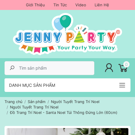
Giới Thiệu
Tin Tức
Video
Liên Hệ
lose menu
0
DANH MỤC SẢN PHẨM
Trang chủ
Sản phẩm
Người Tuyết Trang Trí Noel
Người Tuyết Trang Trí Noel
Đồ Trang Trí Noel - Santa Noel Túi Thông Đứng Lớn (60cm)