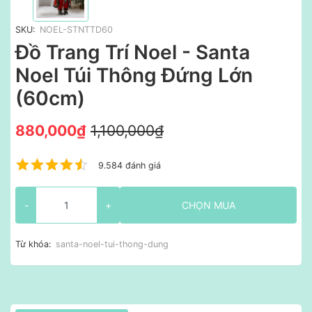
SKU:
NOEL-STNTTD60
Đồ Trang Trí Noel - Santa
Noel Túi Thông Đứng Lớn
(60cm)
880,000₫
1,100,000₫
9.584 đánh giá
-
+
CHỌN MUA
Từ khóa:
santa-noel-tui-thong-dung