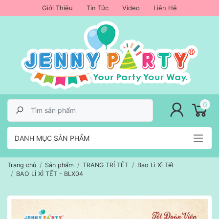
Giới Thiệu
Tin Tức
Video
Liên Hệ
lose menu
0
DANH MỤC SẢN PHẨM
Trang chủ
Sản phẩm
TRANG TRÍ TẾT
Bao Lì Xì Tết
BAO LÌ XÌ TẾT - BLX04