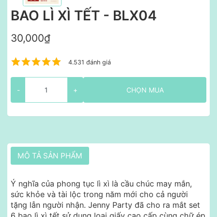
BAO LÌ XÌ TẾT - BLX04
30,000₫
4.531 đánh giá
-
+
CHỌN MUA
MÔ TẢ SẢN PHẨM
Ý nghĩa của phong tục lì xì là cầu chúc may mắn,
sức khỏe và tài lộc trong năm mới cho cả người
tặng lẫn người nhận. Jenny Party đã cho ra mắt set
6 bao lì xì tết sử dụng loại giấy cao cấp cùng chữ ép