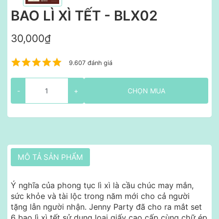
BAO LÌ XÌ TẾT - BLX02
30,000₫
9.607 đánh giá
-
+
CHỌN MUA
MÔ TẢ SẢN PHẨM
Ý nghĩa của phong tục lì xì là cầu chúc may mắn,
sức khỏe và tài lộc trong năm mới cho cả người
tặng lẫn người nhận. Jenny Party đã cho ra mắt set
6 bao lì xì tết sử dụng loại giấy cao cấp cùng chữ ép