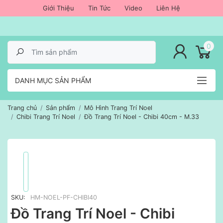
Giới Thiệu
Tin Tức
Video
Liên Hệ
lose menu
0
DANH MỤC SẢN PHẨM
Trang chủ
Sản phẩm
Mô Hình Trang Trí Noel
Chibi Trang Trí Noel
Đồ Trang Trí Noel - Chibi 40cm - M.33
SKU:
HM-NOEL-PF-CHIBI40
Đồ Trang Trí Noel - Chibi