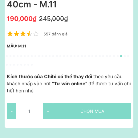
40cm - M.11
190,000₫
245,000₫
557 đánh giá
MẪU:
M.11
Kích thước của Chibi có thể thay đổi
theo yêu cầu
khách nhấp vào nút
"Tư vấn online"
để được tư vấn chi
tiết hơn nhé
-
+
CHỌN MUA