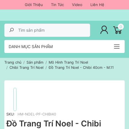
Giới Thiệu
Tin Tức
Video
Liên Hệ
lose menu
0
DANH MỤC SẢN PHẨM
Trang chủ
Sản phẩm
Mô Hình Trang Trí Noel
Chibi Trang Trí Noel
Đồ Trang Trí Noel - Chibi 40cm - M.11
SKU:
HM-NOEL-PF-CHIBI40
Đồ Trang Trí Noel - Chibi