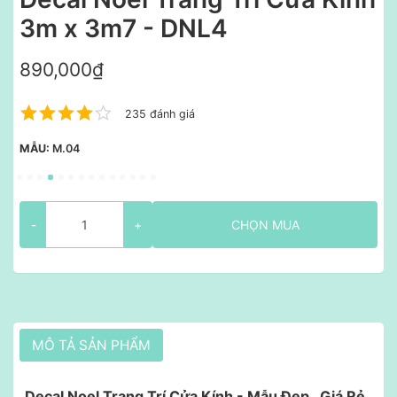
3m x 3m7 - DNL4
890,000₫
235 đánh giá
MẪU:
M.04
-
+
CHỌN MUA
MÔ TẢ SẢN PHẨM
Decal Noel Trang Trí Cửa Kính - Mẫu Đẹp , Giá Rẻ ,