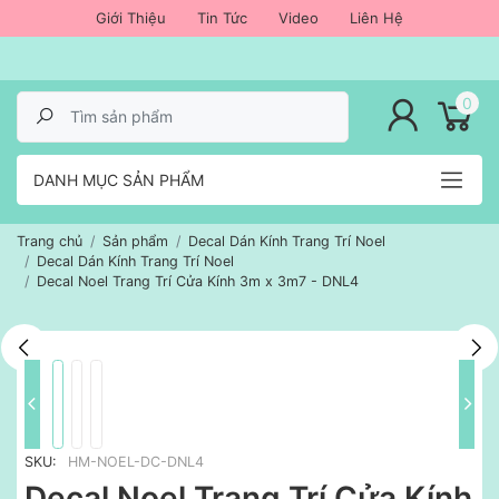
Giới Thiệu
Tin Tức
Video
Liên Hệ
lose menu
0
DANH MỤC SẢN PHẨM
Trang chủ
Sản phẩm
Decal Dán Kính Trang Trí Noel
Decal Dán Kính Trang Trí Noel
Decal Noel Trang Trí Cửa Kính 3m x 3m7 - DNL4
SKU:
HM-NOEL-DC-DNL4
Decal Noel Trang Trí Cửa Kính