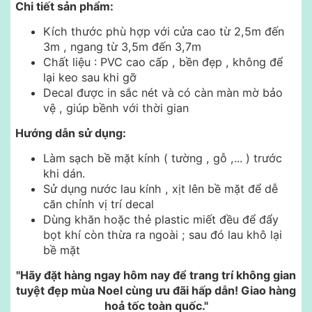
Chi tiết sản phẩm:
Kích thước phù hợp với cửa cao từ 2,5m đến
3m , ngang từ 3,5m đến 3,7m
Chất liệu : PVC cao cấp , bền đẹp , không để
lại keo sau khi gỡ
Decal được in sắc nét và có càn màn mờ bảo
vệ , giúp bềnh với thời gian
Hướng dẫn sử dụng:
Làm sạch bề mặt kính ( tường , gỗ ,... ) trước
khi dán.
Sử dụng nước lau kính , xịt lên bề mặt để dễ
căn chỉnh vị trí decal
Dùng khăn hoặc thẻ plastic miết đều để đẩy
bọt khí còn thừa ra ngoài ; sau đó lau khô lại
bề mặt
"Hãy đặt hàng ngay hôm nay để trang trí không gian
tuyệt đẹp mùa Noel cùng ưu đãi hấp dẫn! Giao hàng
hoả tốc toàn quốc."