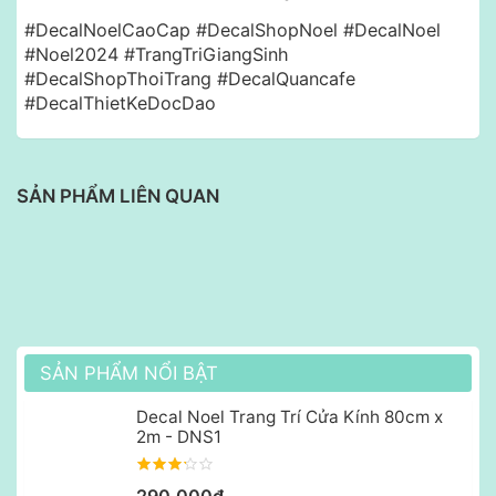
#DecalNoelCaoCap #DecalShopNoel #DecalNoel
#Noel2024 #TrangTriGiangSinh
#DecalShopThoiTrang #DecalQuancafe
#DecalThietKeDocDao
SẢN PHẨM LIÊN QUAN
SẢN PHẨM NỔI BẬT
Decal Noel Trang Trí Cửa Kính 80cm x
2m - DNS1
290,000₫