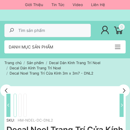
Giới Thiệu
Tin Tức
Video
Liên Hệ
lose menu
0
DANH MỤC SẢN PHẨM
Trang chủ
Sản phẩm
Decal Dán Kính Trang Trí Noel
Decal Dán Kính Trang Trí Noel
Decal Noel Trang Trí Cửa Kính 3m x 3m7 - DNL2
SKU:
HM-NOEL-DC-DNL2
Decal Noel Trang Trí Cửa Kính