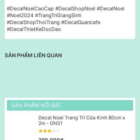
#DecalNoelCaoCap #DecalShopNoel #DecalNoel
#Noel2024 #TrangTriGiangSinh
#DecalShopThoiTrang #DecalQuancafe
#DecalThietKeDocDao
SẢN PHẨM LIÊN QUAN
SẢN PHẨM NỔI BẬT
Decal Noel Trang Trí Cửa Kính 80cm x
2m - DNS1
290,000₫