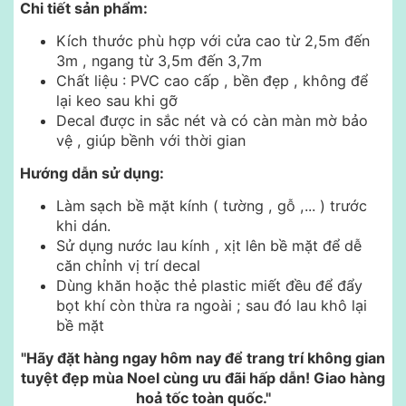
Chi tiết sản phẩm:
Kích thước phù hợp với cửa cao từ 2,5m đến
3m , ngang từ 3,5m đến 3,7m
Chất liệu : PVC cao cấp , bền đẹp , không để
lại keo sau khi gỡ
Decal được in sắc nét và có càn màn mờ bảo
vệ , giúp bềnh với thời gian
Hướng dẫn sử dụng:
Làm sạch bề mặt kính ( tường , gỗ ,... ) trước
khi dán.
Sử dụng nước lau kính , xịt lên bề mặt để dễ
căn chỉnh vị trí decal
Dùng khăn hoặc thẻ plastic miết đều để đẩy
bọt khí còn thừa ra ngoài ; sau đó lau khô lại
bề mặt
"Hãy đặt hàng ngay hôm nay để trang trí không gian
tuyệt đẹp mùa Noel cùng ưu đãi hấp dẫn! Giao hàng
hoả tốc toàn quốc."