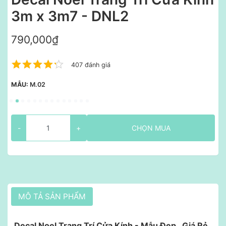
3m x 3m7 - DNL2
790,000₫
407 đánh giá
MẪU:
M.02
-
+
CHỌN MUA
MÔ TẢ SẢN PHẨM
Decal Noel Trang Trí Cửa Kính - Mẫu Đẹp , Giá Rẻ ,