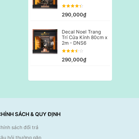
290,000₫
Decal Noel Trang
Trí Cửa Kính 80cm x
2m - DNS6
290,000₫
CHÍNH SÁCH & QUY ĐỊNH
hính sách đổi trả
âu hỏi thường gặp