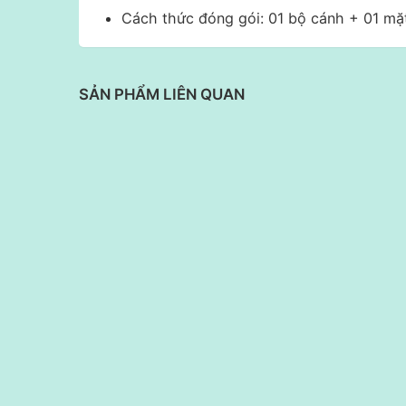
Cách thức đóng gói: 01 bộ cánh + 01 mặ
SẢN PHẨM LIÊN QUAN