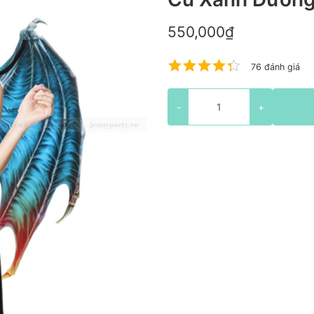
550,000₫
76 đánh giá
-
+