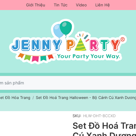
Giới Thiệu
Tin Tức
Video
Liên Hệ
et Đồ Hóa Trang
Set Đồ Hoá Trang Halloween - Bộ Cánh Cú Xanh Dươn
SKU:
HLW-DHT-BCCXD
Set Đồ Hoá Tra
Cú Xanh Dương