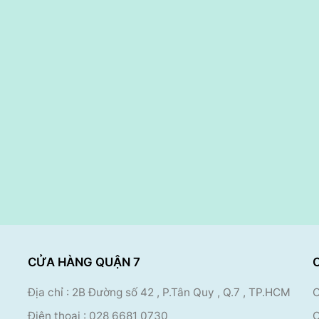
CỬA HÀNG QUẬN 7
Địa chỉ : 2B Đường số 42 , P.Tân Quy , Q.7 , TP.HCM
C
Điện thoại :
028 6681 0730
C