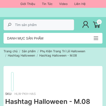
Giới Thiệu
Tin Tức
Video
Liên Hệ
lose menu
0
DANH MỤC SẢN PHẨM
Trang chủ
Sản phẩm
Phụ Kiện Trang Trí Lễ Halloween
Hashtag Halloween
Hashtag Halloween - M.08
SKU:
HLW-PKH-HAS
Hashtag Halloween - M.08