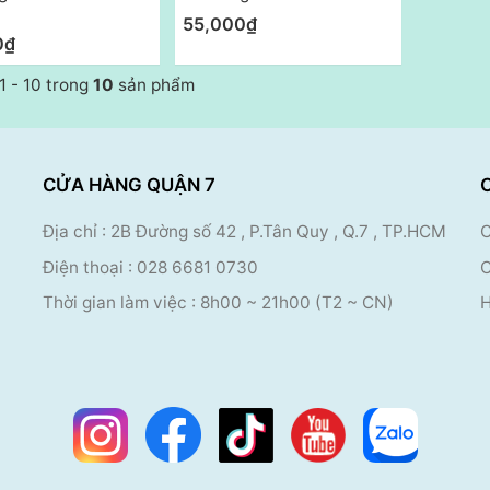
55,000₫
0₫
 1 - 10 trong
10
sản phẩm
CỬA HÀNG QUẬN 7
Địa chỉ : 2B Đường số 42 , P.Tân Quy , Q.7 , TP.HCM
C
Điện thoại :
028 6681 0730
C
Thời gian làm việc : 8
h00 ~ 21h00 (T2 ~ CN)
H