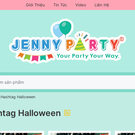
Giới Thiệu
Tin Tức
Video
Liên Hệ
Hashtag Halloween
htag Halloween