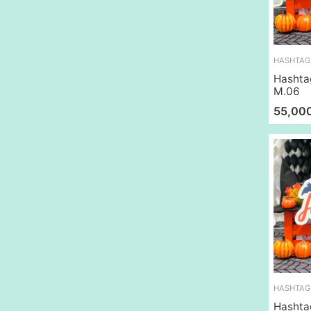
Hashta
M.06
55,00
Hashta