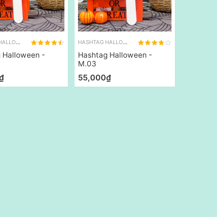
HASHTAG HALLOWEEN
HASHTAG HALLOWEEN
 Halloween -
Hashtag Halloween -
M.03
₫
55,000₫