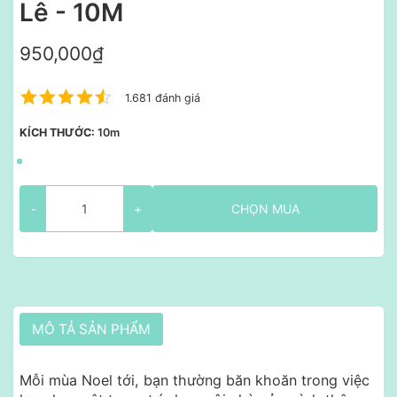
Lê - 10M
950,000₫
1.681 đánh giá
KÍCH THƯỚC:
10m
-
+
CHỌN MUA
MÔ TẢ SẢN PHẨM
Mỗi mùa Noel tới, bạn thường băn khoăn trong việc