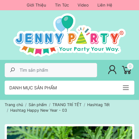
Giới Thiệu
Tin Tức
Video
Liên Hệ
lose menu
0
DANH MỤC SẢN PHẨM
Trang chủ
Sản phẩm
TRANG TRÍ TẾT
Hashtag Tết
Hashtag Happy New Year - 03