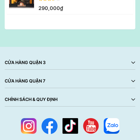
290,000₫
CỬA HÀNG QUẬN 3
CỬA HÀNG QUẬN 7
CHÍNH SÁCH & QUY ĐỊNH