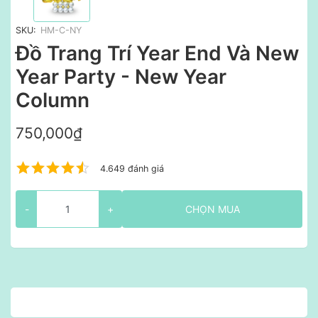
SKU:
HM-C-NY
Đồ Trang Trí Year End Và New
Year Party - New Year
Column
750,000₫
4.649 đánh giá
-
+
CHỌN MUA