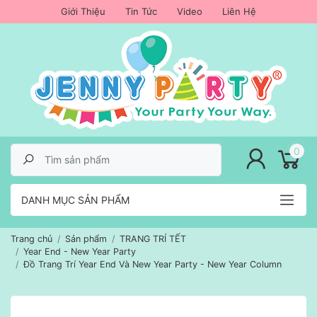
Giới Thiệu
Tin Tức
Video
Liên Hệ
lose menu
0
DANH MỤC SẢN PHẨM
Trang chủ
Sản phẩm
TRANG TRÍ TẾT
Year End - New Year Party
Đồ Trang Trí Year End Và New Year Party - New Year Column