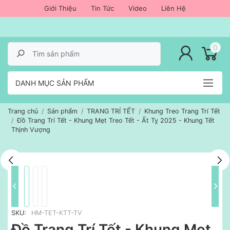
Giới Thiệu
Tin Tức
Video
Liên Hệ
lose menu
0
DANH MỤC SẢN PHẨM
Trang chủ
Sản phẩm
TRANG TRÍ TẾT
Khung Treo Trang Trí Tết
Đồ Trang Trí Tết - Khung Mẹt Treo Tết - Ất Tỵ 2025 - Khung Tết
Thịnh Vượng
SKU:
HM-TET-KTT-TV
Đồ Trang Trí Tết - Khung Mẹt