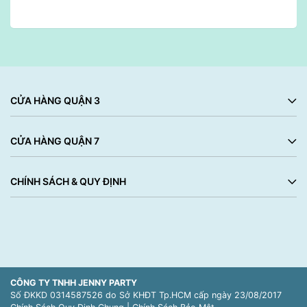
CỬA HÀNG QUẬN 3
CỬA HÀNG QUẬN 7
CHÍNH SÁCH & QUY ĐỊNH
CÔNG TY TNHH JENNY PARTY
Số ĐKKD 0314587526 do Sở KHĐT Tp.HCM cấp ngày 23/08/2017