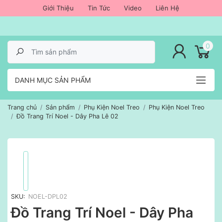
Giới Thiệu
Tin Tức
Video
Liên Hệ
lose menu
0
DANH MỤC SẢN PHẨM
Trang chủ
Sản phẩm
Phụ Kiện Noel Treo
Phụ Kiện Noel Treo
Đồ Trang Trí Noel - Dây Pha Lê 02
SKU:
NOEL-DPL02
Đồ Trang Trí Noel - Dây Pha