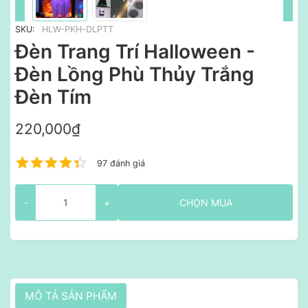
SKU:
HLW-PKH-DLPTT
Đèn Trang Trí Halloween -
Đèn Lồng Phù Thủy Trắng
Đèn Tím
220,000₫
97 đánh giá
-
+
CHỌN MUA
MÔ TẢ SẢN PHẨM