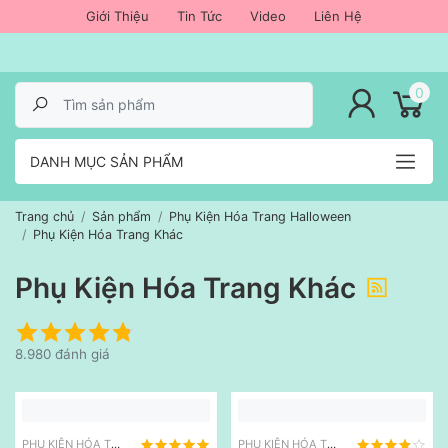
Giới Thiệu
Tin Tức
Video
Liên Hệ
lose menu
0
DANH MỤC SẢN PHẨM
Trang chủ
Sản phẩm
Phụ Kiện Hóa Trang Halloween
Phụ Kiện Hóa Trang Khác
Phụ Kiện Hóa Trang Khác
8.980 đánh giá
PHỤ KIỆN HÓA TRANG KHÁC
PHỤ KIỆN HÓA TRANG KHÁC