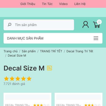
Giới Thiệu
Tin Tức
Video
Liên Hệ
lose menu
0
DANH MỤC SẢN PHẨM
Trang chủ
Sản phẩm
TRANG TRÍ TẾT
Decal Trang Trí Tết
Decal Size M
Decal Size M
7.721 đánh giá
DECAL TRANG TRÍ TẾT
DECAL TRANG TRÍ TẾT