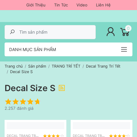
Giới Thiệu
Tin Tức
Video
Liên Hệ
lose menu
0
DANH MỤC SẢN PHẨM
Trang chủ
Sản phẩm
TRANG TRÍ TẾT
Decal Trang Trí Tết
Decal Size S
Decal Size S
2.257 đánh giá
DECAL TRANG TRÍ TẾT
DECAL TRANG TRÍ TẾT