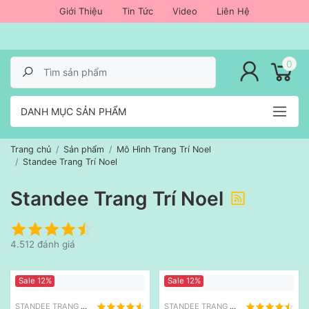
Giới Thiệu
Tin Tức
Video
Liên Hệ
lose menu
0
DANH MỤC SẢN PHẨM
Trang chủ
Sản phẩm
Mô Hình Trang Trí Noel
Standee Trang Trí Noel
Standee Trang Trí Noel
4.512 đánh giá
Sale 12%
Sale 12%
STANDEE TRANG TRÍ NOEL
STANDEE TRANG TRÍ NOEL