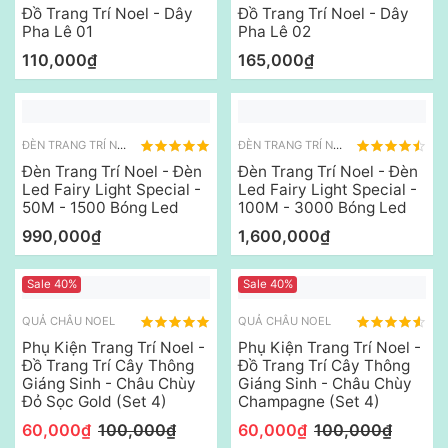
Đồ Trang Trí Noel - Dây
Đồ Trang Trí Noel - Dây
Pha Lê 01
Pha Lê 02
110,000₫
165,000₫
ĐÈN TRANG TRÍ NOEL
ĐÈN TRANG TRÍ NOEL
Đèn Trang Trí Noel - Đèn
Đèn Trang Trí Noel - Đèn
Led Fairy Light Special -
Led Fairy Light Special -
50M - 1500 Bóng Led
100M - 3000 Bóng Led
990,000₫
1,600,000₫
Sale 40%
Sale 40%
QUẢ CHÂU NOEL
QUẢ CHÂU NOEL
Phụ Kiện Trang Trí Noel -
Phụ Kiện Trang Trí Noel -
Đồ Trang Trí Cây Thông
Đồ Trang Trí Cây Thông
Giáng Sinh - Châu Chùy
Giáng Sinh - Châu Chùy
Đỏ Sọc Gold (Set 4)
Champagne (Set 4)
60,000₫
100,000₫
60,000₫
100,000₫