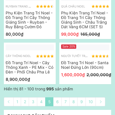
RUYBAN TRANG TRÍ NOEL
QUẢ CHÂU NOEL
Phụ Kiện Trang Trí Noel -
Phụ Kiện Trang Trí Noel -
Đồ Trang Trí Cây Thông
Đồ Trang Trí Cây Thông
Giáng Sinh - Ruyban -
Giáng Sinh - Châu Trắng
Ruy Băng Cườm Đỏ
Dát Vàng 6CM (SET 5)
80,000₫
99,000₫
165,000₫
Sale 20%
CÂY THÔNG NOEL
NGƯỜI TUYẾT TRANG TRÍ NOEL
Đồ Trang Trí Noel - Cây
Đồ Trang Trí Noel - Santa
Thông Xanh - PE Mix - Có
Noel Đứng Lớn (90cm)
Đèn - Phối Châu Pha Lê
1,600,000₫
2,000,000₫
8,900,000₫
Hiển thị 81 - 100 trong
995
sản phẩm
1
2
3
4
5
6
7
8
9
10