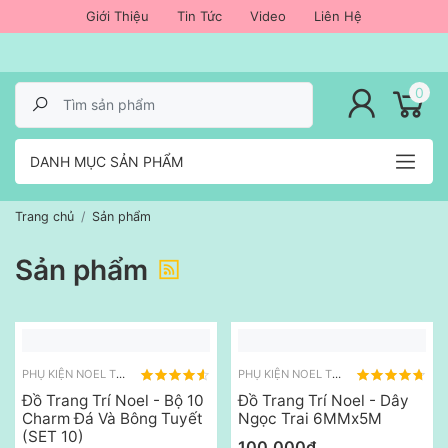
Giới Thiệu
Tin Tức
Video
Liên Hệ
lose menu
0
DANH MỤC SẢN PHẨM
Trang chủ
Sản phẩm
Sản phẩm
PHỤ KIỆN NOEL TREO
PHỤ KIỆN NOEL TREO
Đồ Trang Trí Noel - Bộ 10
Đồ Trang Trí Noel - Dây
Charm Đá Và Bông Tuyết
Ngọc Trai 6MMx5M
(SET 10)
100,000₫